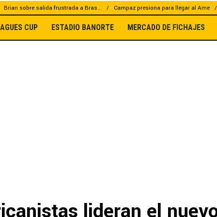
Brian sobre salida frustrada a Bras...
Campaz presiona para llegar al Ame
EAGUES CUP
ESTADIO BANORTE
MERCADO DE FICHAJES
canistas lideran el nuevo