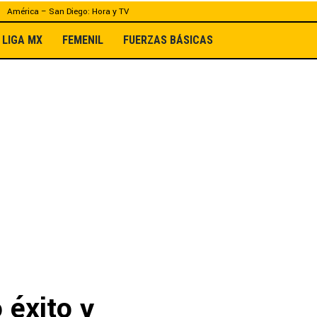
América – San Diego: Hora y TV
LIGA MX
FEMENIL
FUERZAS BÁSICAS
 éxito y