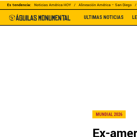
Es tendencia:
Noticias América HOY
Alineación América – San Diego
ULTIMAS NOTICIAS
L
MUNDIAL 2026
Ex-ameri