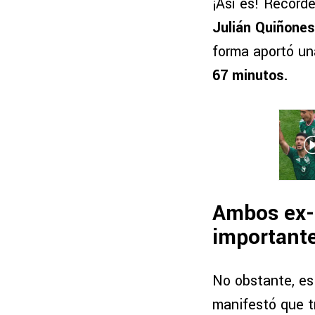
¡Así es! Recorde
Julián Quiñones
forma aportó un
67 minutos.
Ambos ex-
important
No obstante, es
manifestó que tr