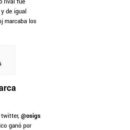
 rival fue
y de igual
oj marcaba los
6
arca
twitter,
@osigs
xico ganó por