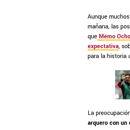
Aunque muchos a
mañana, las posi
que
Memo Och
expectativa
, so
para la historia
La preocupació
arquero con un 