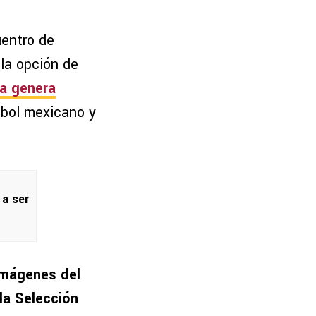
uentro de
ola opción de
ta genera
utbol mexicano y
 a ser
imágenes del
la
Selección