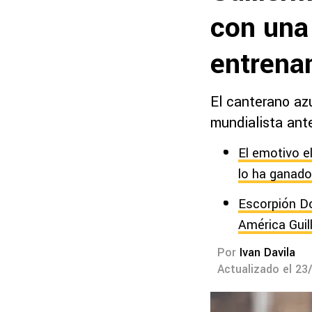
con una 
entrena
El canterano az
mundialista ant
El emotivo e
lo ha ganad
Escorpión Do
América Gui
Por
Ivan Davila
Actualizado el 23