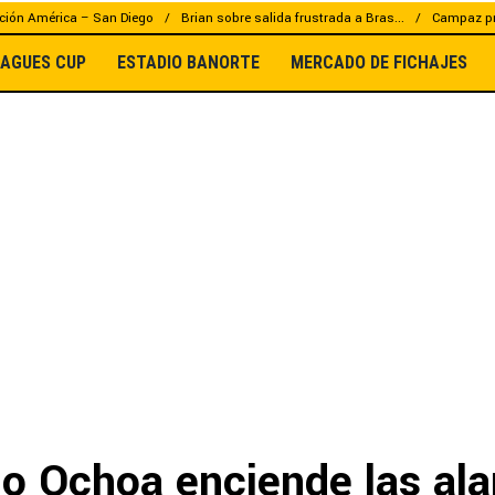
ción América – San Diego
Brian sobre salida frustrada a Bras...
Campaz pr
EAGUES CUP
ESTADIO BANORTE
MERCADO DE FICHAJES
mo Ochoa enciende las al