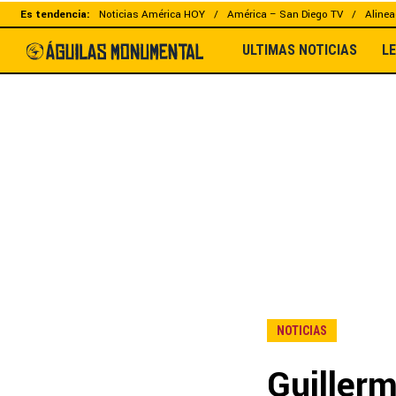
Es tendencia:
Noticias América HOY
América – San Diego TV
Alinea
ULTIMAS NOTICIAS
L
NOTICIAS
Guiller