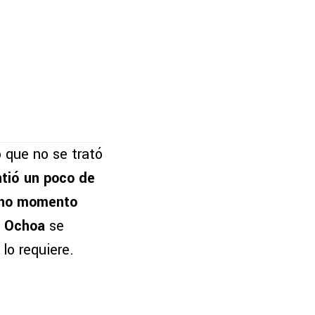
o que no se trató
ntió un poco de
 uno momento
e
Ochoa
se
lo requiere.