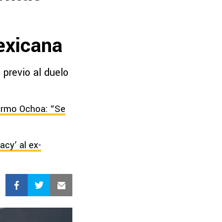
exicana
previo al duelo
lermo Ochoa: “Se
acy’ al ex-