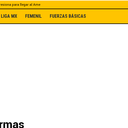
esiona para llegar al Ame
LIGA MX
FEMENIL
FUERZAS BÁSICAS
armas