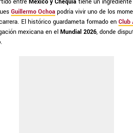
rtido entre
México y Chequia
tiene un ingrediente 
pues
Guillermo Ochoa
podría vivir uno de los mom
carrera. El histórico guardameta formado en
Club
egación mexicana en el
Mundial 2026
, donde disp
o
.