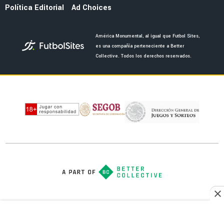
NOTICIAS
¿Guillermo Ochoa tendrá partido de homenaje
con América tras su retiro?