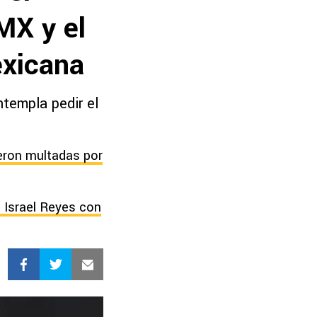
MX y el
exicana
ntempla pedir el
ueron multadas por
 Israel Reyes con