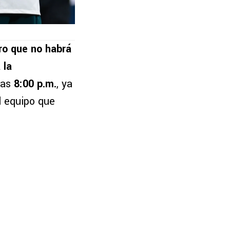
ro que no habrá
 la
las
8:00 p.m.
, ya
l equipo que