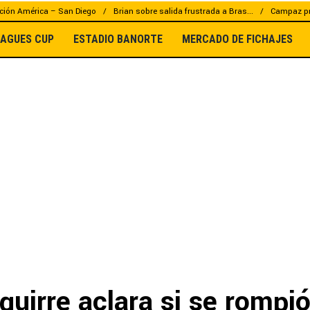
ción América – San Diego
Brian sobre salida frustrada a Bras...
Campaz pr
EAGUES CUP
ESTADIO BANORTE
MERCADO DE FICHAJES
guirre aclara si se rompió