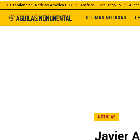
Es tendencia:
Noticias América HOY
América – San Diego TV
Alinea
ULTIMAS NOTICIAS
L
NOTICIAS
Javier A