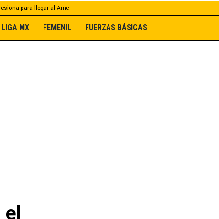
esiona para llegar al Ame
LIGA MX
FEMENIL
FUERZAS BÁSICAS
 el