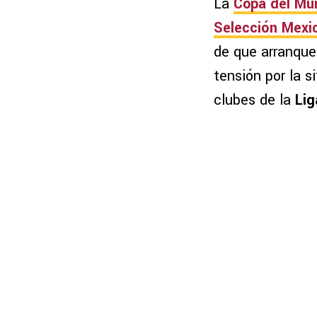
La
Copa del Mu
Selección Mexi
de que arranque
tensión por la s
clubes de la
Li