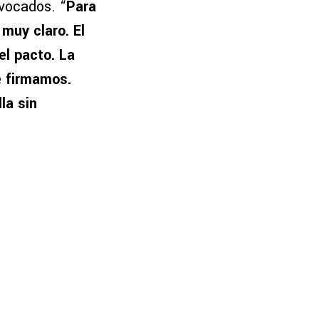
nvocados. “
Para
muy claro. El
el pacto. La
e firmamos.
la sin