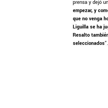
prensa y dejó u
empezar, y como
que no venga ho
Liguilla se ha 
Resalto también
seleccionados
”