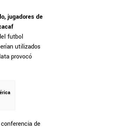
do, jugadores de
cacaf
el futbol
erían utilizados
rlata provocó
érica
n conferencia de