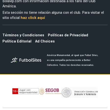
MERCADO
El fichaje de Jáminton Campaz al América no
avanza y podría caerse de último momento