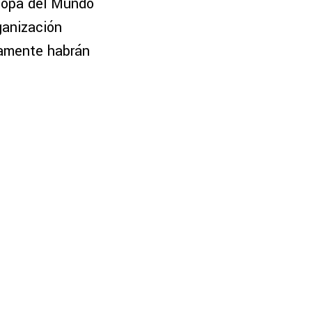
 Copa del Mundo
ganización
damente habrán