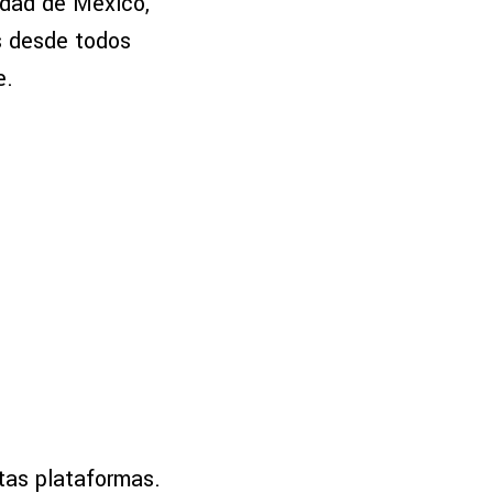
udad de México,
us desde todos
e.
tas plataformas.