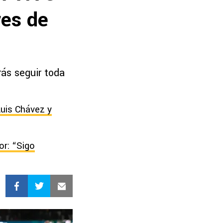
res de
rás seguir toda
Luis Chávez y
or: “Sigo