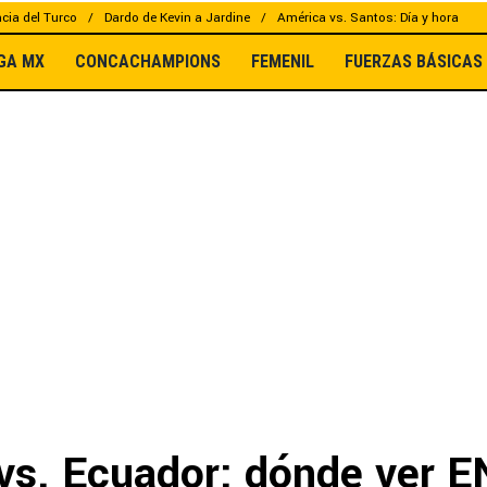
cia del Turco
Dardo de Kevin a Jardine
América vs. Santos: Día y hora
IGA MX
CONCACHAMPIONS
FEMENIL
FUERZAS BÁSICAS
vs. Ecuador: dónde ver E