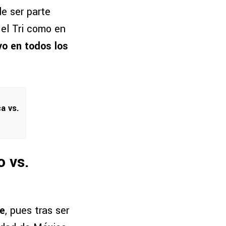
e ser parte
 el Tri como en
vo en todos los
a vs.
o vs.
te
, pues tras ser