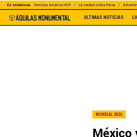
Es tendencia:
Noticias América HOY
La verdad sobre Perea
Adverten
ULTIMAS NOTICIAS
L
MUNDIAL 2026
México 