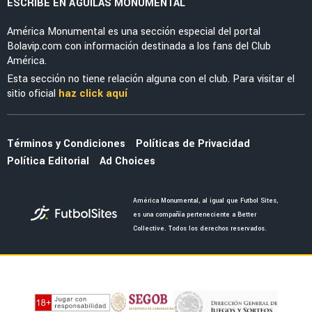
NOTICIAS
Guillermo Ochoa tendría nueva estafeta en
América tras retirarse