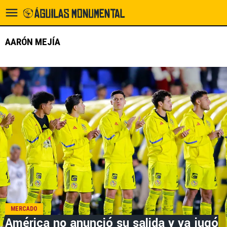
AARÓN MEJÍA
MERCADO
América no anunció su salida y ya jugó