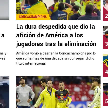
2
CONCACHAMPIONS
La dura despedida que dio la
 a
afición de América a los
jugadores tras la eliminación
3
ns y
América volvió a caer en la Concachampions por lo
 vez
que suma más de una década sin conseguir dicho
título internacional.
4
5