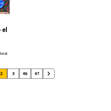
 el
teral.
2
3
46
47