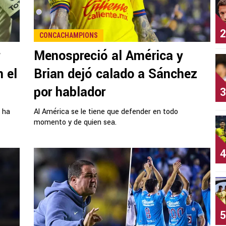
2
CONCACHAMPIONS
y
Menospreció al América y
n el
Brian dejó calado a Sánchez
por hablador
3
o ha
Al América se le tiene que defender en todo
momento y de quien sea.
4
5