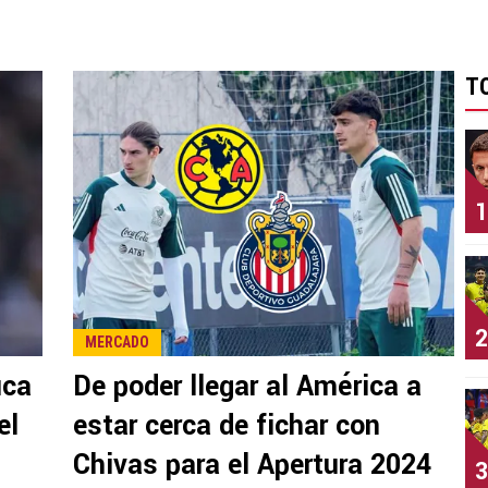
T
1
2
MERCADO
uca
De poder llegar al América a
el
estar cerca de fichar con
Chivas para el Apertura 2024
3