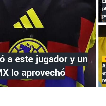
E
p
p
ó a este jugador y un
A
 MX lo aprovechó
e
r