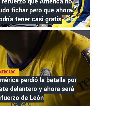
l refuerzo que América no
udo fichar pero que ahora
odría tener casi gratis
MERCADO
mérica perdió la batalla por
ste delantero y ahora será
efuerzo de León