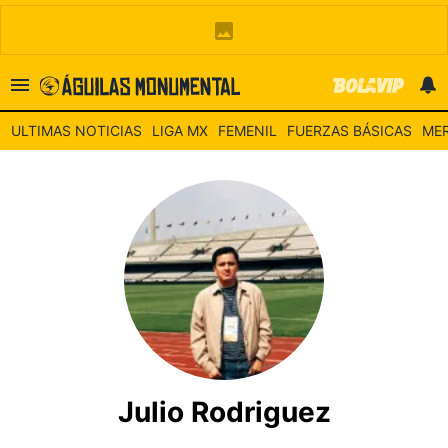
Es tendencia
:
Noticias América HOY
Alineación América –
ULTIMAS NOTICIAS
LIGA MX
FEMENIL
FUERZAS BÁSICAS
MER
ULTIMAS NOTICIAS
LEAGUES CUP
ESTADIO BANORTE
MERCADO DE FICHAJES
LIGA MX
Julio Rodriguez
FEMENIL