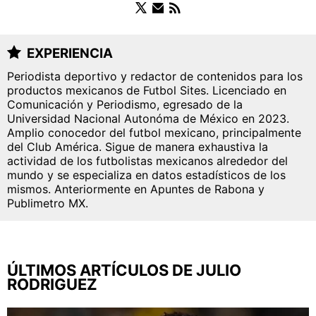
FUERZAS BÁSICAS
EXPERIENCIA
Periodista deportivo y redactor de contenidos para los
productos mexicanos de Futbol Sites. Licenciado en
QUIENES SOMOS
|
STAFF
|
CONTACTO
|
Comunicación y Periodismo, egresado de la
Universidad Nacional Autonóma de México en 2023.
ESCRIBE EN ÁGUILAS MONUMENTAL
Amplio conocedor del futbol mexicano, principalmente
del Club América. Sigue de manera exhaustiva la
América Monumental es una sección especial del
actividad de los futbolistas mexicanos alrededor del
portal Bolavip.com con información destinada a los
mundo y se especializa en datos estadísticos de los
fans del Club América.
mismos. Anteriormente en Apuntes de Rabona y
Esta sección no tiene relación alguna con el club.
Publimetro MX.
Para visitar el sitio oficial
haz click aquí
Términos y Condiciones
Políticas de Privacidad
ÚLTIMOS ARTÍCULOS DE JULIO
Política Editorial
Ad Choices
RODRIGUEZ
América Monumental, al igual que Futbol Sites,