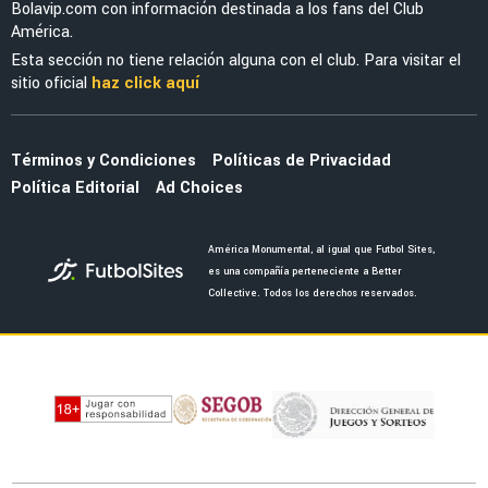
MERCADO
Jáminton Campaz guiña al América tras brillar
con Rosario Central: "Espero que..."