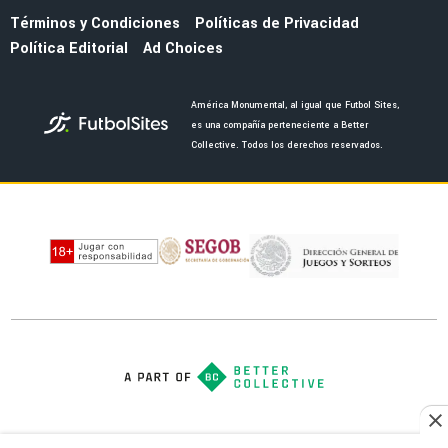
FUERZAS BÁSICAS
DT de América Sub-21 adelantó a la nueva
joya de las Águilas en categorías inferiores