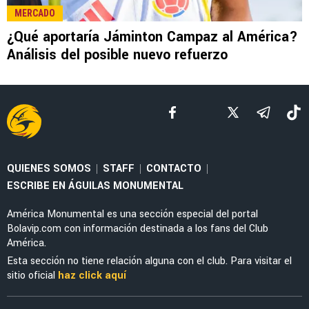
LEE TAMBIÉN
MERCADO
El enorme esfuerzo que está haciendo
Jáminton Campaz para llegar al América