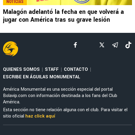
MERCADO
¿Qué aportaría Jáminton Campaz al América?
Análisis del posible nuevo refuerzo