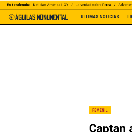
Es tendencia:
Noticias América HOY
La verdad sobre Perea
Adverten
ULTIMAS NOTICIAS
L
FEMENIL
Captan a