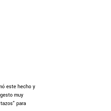
rmó este hecho y
n gesto muy
etazos” para