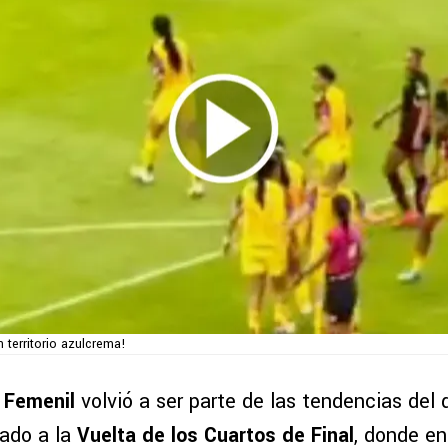
 territorio azulcrema!
 Femenil
volvió a ser parte de las tendencias del 
ado a la
Vuelta de los Cuartos de Final
, donde en