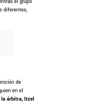
entras el grupo
e diferentes,
tención de
 quien en el
a árbitra, Itzel