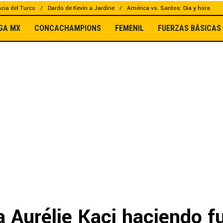
cia del Turco
Dardo de Kevin a Jardine
América vs. Santos: Día y hora
IGA MX
CONCACHAMPIONS
FEMENIL
FUERZAS BÁSICAS
 Aurélie Kaci haciendo f