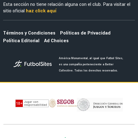
LEAGUES CUP 2026
¡Ya se estrenó! Federico Viñas marca su
primer gol con Toluca en la Leagues Cup 2026
FEMENIL