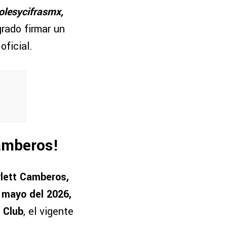
lesycifrasmx,
rado firmar un
ficial.
amberos!
lett Camberos,
 mayo del 2026,
 Club
, el vigente