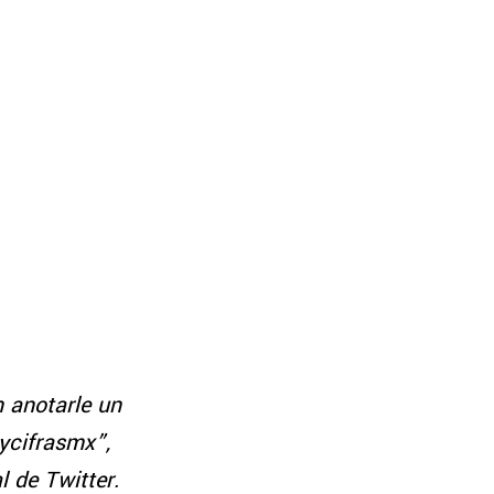
 anotarle un
sycifrasmx”,
l de Twitter.