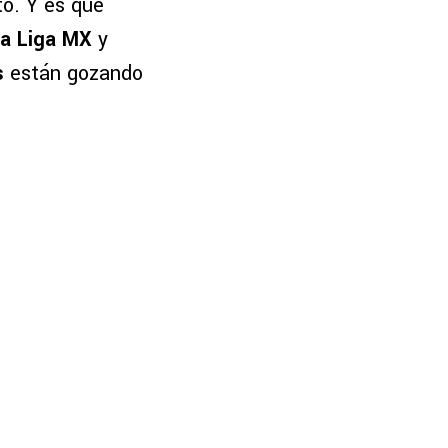
o. Y es que
la Liga MX
y
s
están gozando