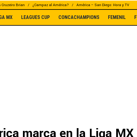
a Cruzeiro Brian
¿Campaz al América?
América – San Diego: Hora y TV
IGA MX
LEAGUES CUP
CONCACHAMPIONS
FEMENIL
F
órica marca en la Liga MX