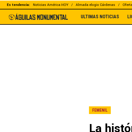
Es tendencia:
Noticias América HOY
Almada elogio Cárdenas
Ofert
ULTIMAS NOTICIAS
L
FEMENIL
La hist