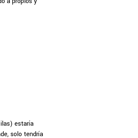
o a propios y
las) estaría
de, solo tendría