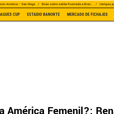
ción América – San Diego
Brian sobre salida frustrada a Bras...
Campaz pr
EAGUES CUP
ESTADIO BANORTE
MERCADO DE FICHAJES
 a América Femenil?: Ren