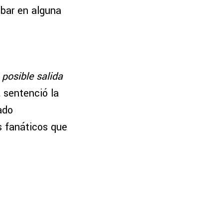
obar en alguna
 posible salida
,
sentenció la
ado
s fanáticos que