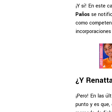
¡Y sí! En este c
Paños
se notifi
como competen
incorporaciones
¿Y Renatt
¡Pero! En las ú
punto y es que, 