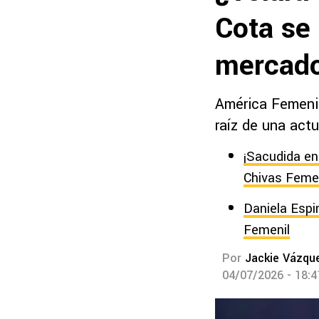
Cota se
mercado
América Femenil
raíz de una act
¡Sacudida en
Chivas Feme
Daniela Espi
Femenil
Por
Jackie Vázqu
04/07/2026 - 18: