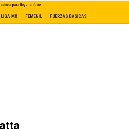
esiona para llegar al Ame
LIGA MX
FEMENIL
FUERZAS BÁSICAS
atta