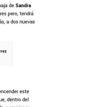
 baja de
Sandra
ares pero, tendrá
s, a dos nuevas
rrez
 encender este
ue, dentro del