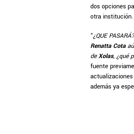
dos opciones par
otra institución.
“
¿QUE PASARÁ
Renatta Cota
aú
de
Xolas
, ¿qué 
fuente previame
actualizaciones
además ya esper