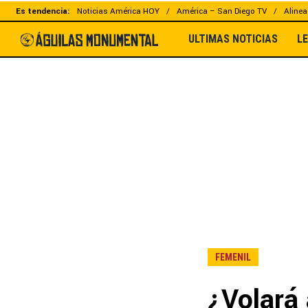
Es tendencia:
Noticias América HOY
América – San Diego TV
Alinea
ULTIMAS NOTICIAS
L
FEMENIL
¿Volará