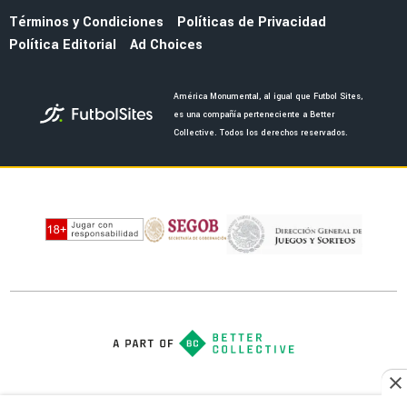
NOTICIAS
La remodelación del Estadio Azteca provoca
crisis financiera en el América