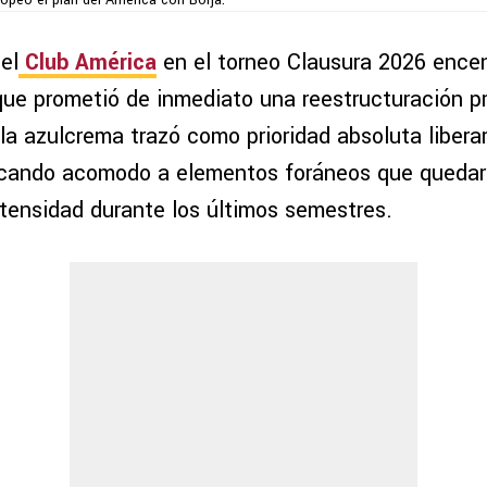
ropeó el plan del América con Borja.
el
Club América
en el torneo Clausura 2026 encen
 que prometió de inmediato una reestructuración p
la azulcrema trazó como prioridad absoluta libera
scando acomodo a elementos foráneos que quedar
ntensidad durante los últimos semestres.