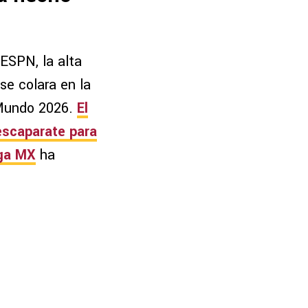
 ESPN, la alta
se colara en la
 Mundo 2026.
El
 escaparate para
ga MX
ha