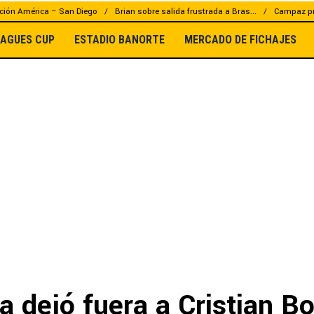
ción América – San Diego
Brian sobre salida frustrada a Bras...
Campaz pr
EAGUES CUP
ESTADIO BANORTE
MERCADO DE FICHAJES
 dejó fuera a Cristian Bo