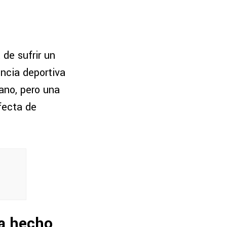
de sufrir un
encia deportiva
ano, pero una
rfecta de
ía hecho