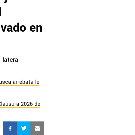
l
ovado en
 lateral
usca arrebatarle
 Clausura 2026 de