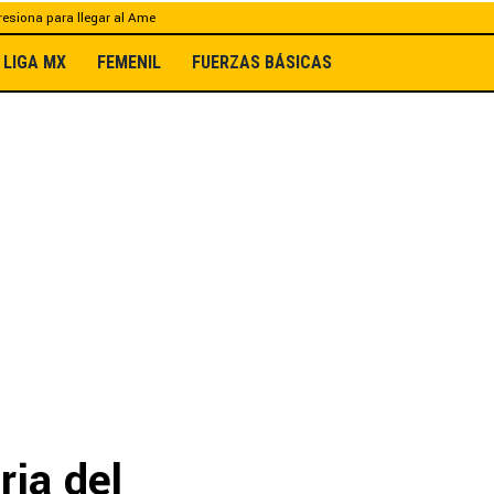
esiona para llegar al Ame
LIGA MX
FEMENIL
FUERZAS BÁSICAS
rja del