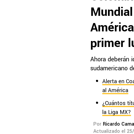
Mundial 
América
primer l
Ahora deberán id
sudamericano d
Alerta en Co
al América
¿Cuántos tít
la Liga MX?
Por
Ricardo Cam
Actualizado el 25