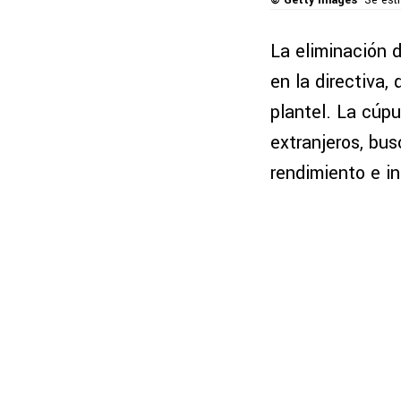
© Getty Images
Se est
La eliminación d
en la directiva,
plantel. La cúpu
extranjeros, bu
rendimiento e i