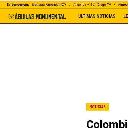
Es tendencia:
Noticias América HOY
América – San Diego TV
Alinea
ULTIMAS NOTICIAS
L
NOTICIAS
Colombia