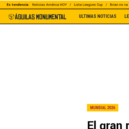
Es tendencia:
Noticias América HOY
Lista Leagues Cup
Brian no va 
ULTIMAS NOTICIAS
L
MUNDIAL 2026
El gran 