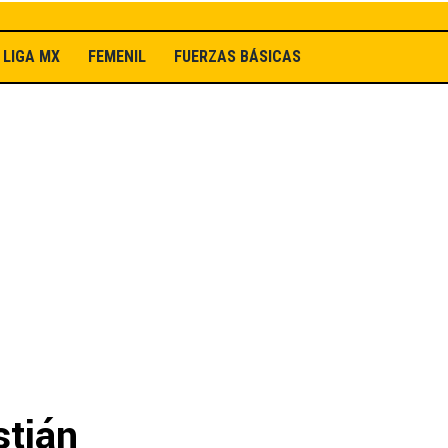
LIGA MX
FEMENIL
FUERZAS BÁSICAS
stián