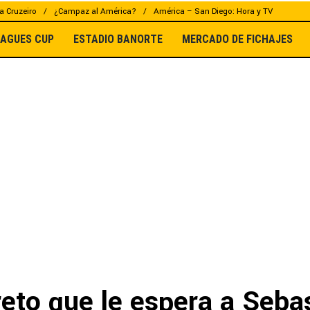
a Cruzeiro
¿Campaz al América?
América – San Diego: Hora y TV
EAGUES CUP
ESTADIO BANORTE
MERCADO DE FICHAJES
reto que le espera a Seba