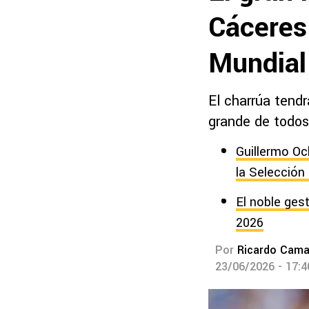
Cáceres
Mundial
El charrúa tend
grande de todos
Guillermo Oc
la Selección
El noble ges
2026
Por
Ricardo Cam
23/06/2026 - 17: