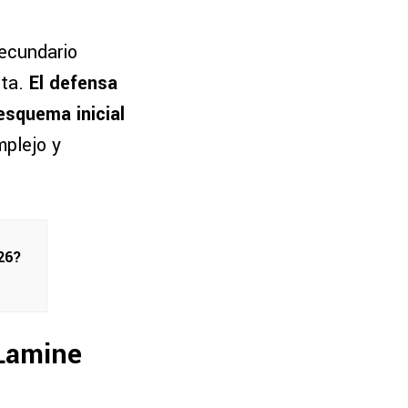
ecundario
nta.
El defensa
esquema inicial
mplejo y
026?
 Lamine