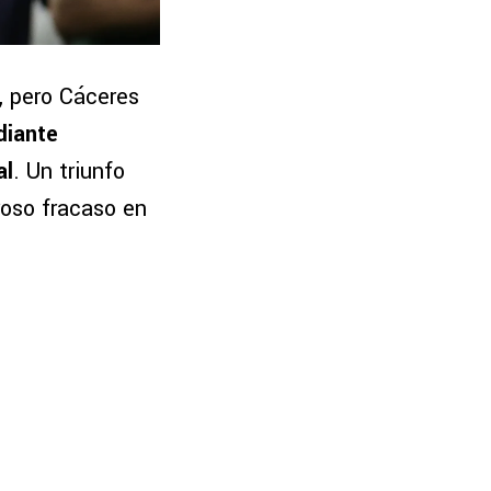
a, pero Cáceres
diante
al
. Un triunfo
roso fracaso en