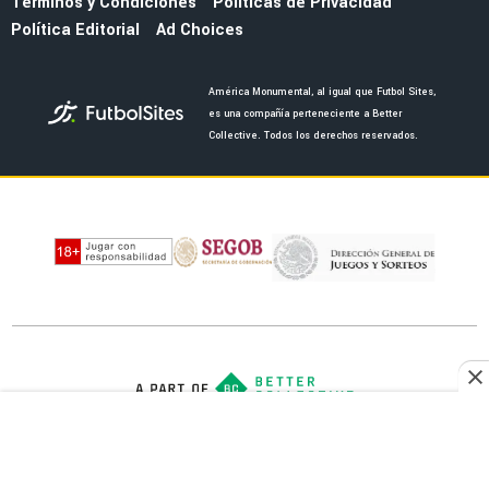
LIGA MX
¿Alex Arce encajaría en el Club América de
Guillermo Almada?