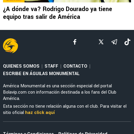
FEMENIL
Priscila da Silva firma doblete con América
Femenil y reacciona al Estadio Banorte