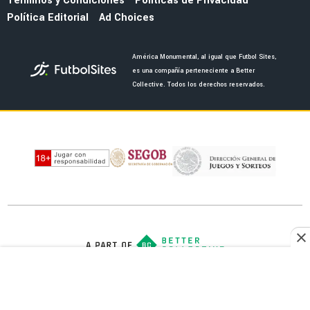
FEMENIL
¡Elegancia y poder! América Femenil estrena
su espectacular uniforme negro ante Cruz
Azul