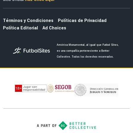
MERCADO
Se fue del América sin jugar ni despedirse:
baja confirmada