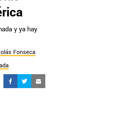
rica
lmada y ya hay
colás Fonseca
rada