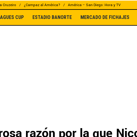
a Cruzeiro
¿Campaz al América?
América – San Diego: Hora y TV
EAGUES CUP
ESTADIO BANORTE
MERCADO DE FICHAJES
osa razón por la que Nic