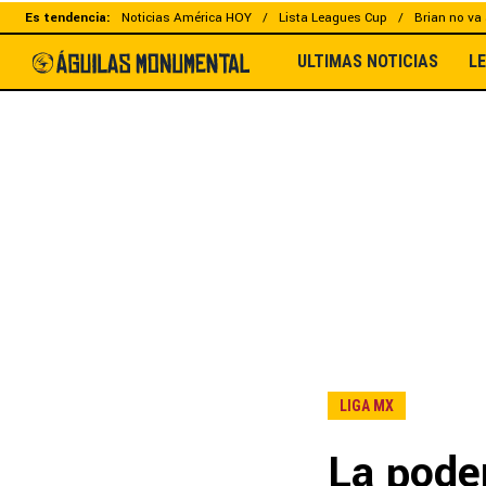
Es tendencia:
Noticias América HOY
Lista Leagues Cup
Brian no va 
ULTIMAS NOTICIAS
L
LIGA MX
La poder