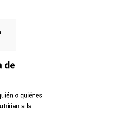
a
a de
uién o quiénes
nutrirían a la