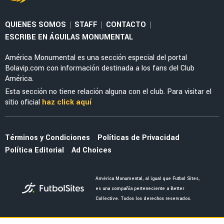
LEAGUES CUP 2026
Óscar Perea y Edwin Cerillo, fuera del debut
de América en Leagues Cup