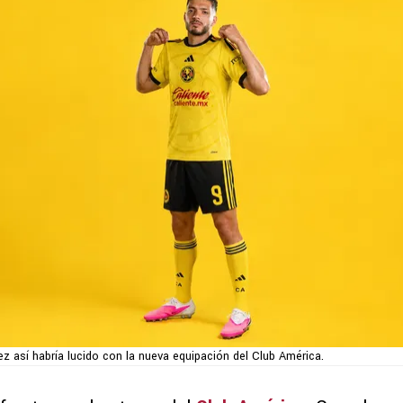
z así habría lucido con la nueva equipación del Club América.