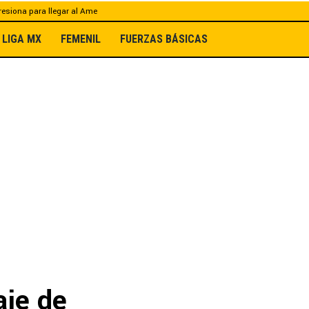
esiona para llegar al Ame
LIGA MX
FEMENIL
FUERZAS BÁSICAS
aje de