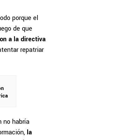
todo porque el
uego de que
on a la directiva
tentar repatriar
on
rica
n no habría
ormación,
la