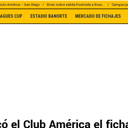
ción América – San Diego
Brian sobre salida frustrada a Bras...
Campaz pr
EAGUES CUP
ESTADIO BANORTE
MERCADO DE FICHAJES
ó el Club América el fich