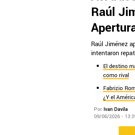
Raúl Jim
Apertur
Raúl Jiménez ap
intentaron repa
El destino m
como rival
Fabrizio Rom
¿Y el Améric
Por
Ivan Davila
09/06/2026 - 13: