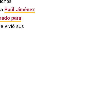
uchos
 a
Raúl Jiménez
nado para
ue vivió sus