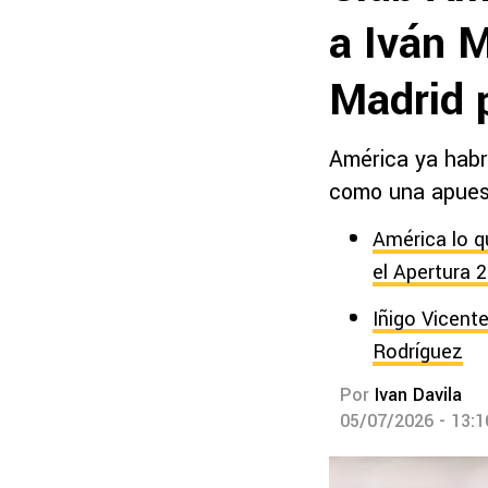
a Iván 
Madrid 
América ya habrí
como una apuest
América lo q
el Apertura 
Iñigo Vicent
Rodríguez
Por
Ivan Davila
05/07/2026 - 13: