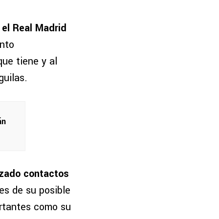
 el Real Madrid
unto
ue tiene y al
guilas.
án
izado contactos
es de su posible
ortantes como su