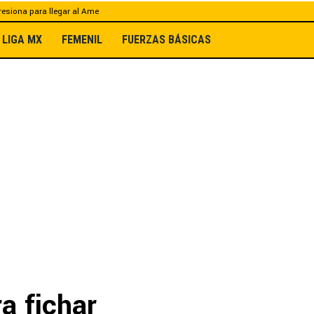
esiona para llegar al Ame
LIGA MX
FEMENIL
FUERZAS BÁSICAS
a fichar