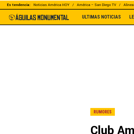
Es tendencia:
Noticias América HOY
América – San Diego TV
Alinea
ULTIMAS NOTICIAS
L
RUMORES
Club Amé