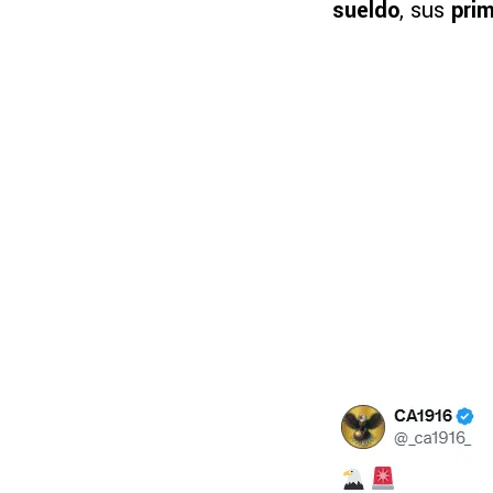
sueldo
, sus
pri