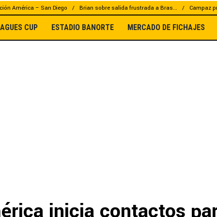
ción América – San Diego
Brian sobre salida frustrada a Bras...
Campaz pr
EAGUES CUP
ESTADIO BANORTE
MERCADO DE FICHAJES
rica inicia contactos par