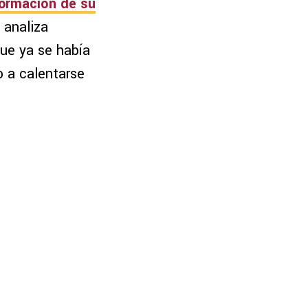
formación de su
a analiza
que ya se había
 a calentarse