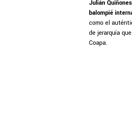
Julián Quiñones
balompié intern
como el auténtic
de jerarquía qu
Coapa.