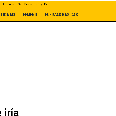
América – San Diego: Hora y TV
LIGA MX
FEMENIL
FUERZAS BÁSICAS
 iría