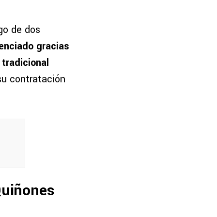
rgo de dos
tenciado gracias
 tradicional
su contratación
 Quiñones