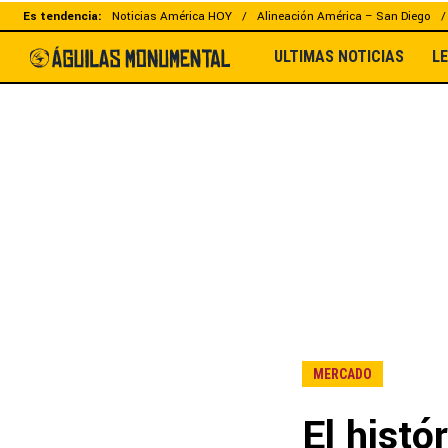
Es tendencia:
Noticias América HOY
Alineación América – San Diego
ULTIMAS NOTICIAS
L
MERCADO
El histó