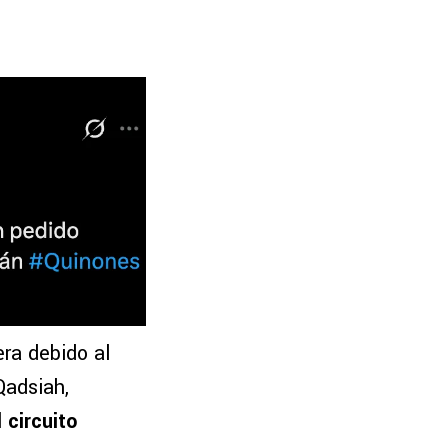
era debido al
Qadsiah,
 circuito