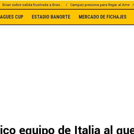
Brian sobre salida frustrada a Bras...
Campaz presiona para llegar al Ame
EAGUES CUP
ESTADIO BANORTE
MERCADO DE FICHAJES
rico equipo de Italia al que