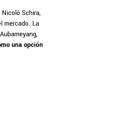
 Nicolò Schira,
el mercado. La
k Aubameyang,
como una opción