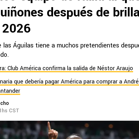
uiñones después de brilla
 2026
e las Águilas tiene a muchos pretendientes despué
do.
ra: Club América confirma la salida de Néstor Araujo
lonaria que debería pagar América para comprar a André
antander
acho
21hs CST