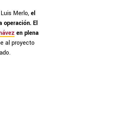
 Luis Merlo,
el
a operación. El
hávez
en plena
e al proyecto
sado.