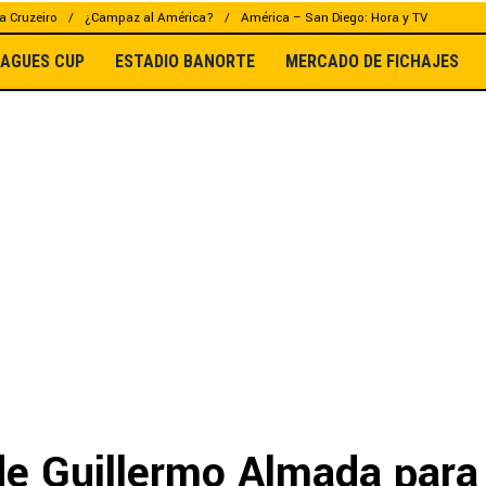
a Cruzeiro
¿Campaz al América?
América – San Diego: Hora y TV
EAGUES CUP
ESTADIO BANORTE
MERCADO DE FICHAJES
 de Guillermo Almada para