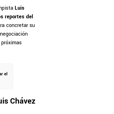
ampista
Luis
s reportes del
ra concretar su
e negociación
s próximas
r el
uis Chávez