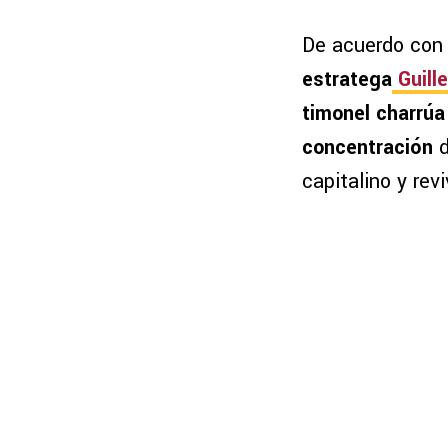
De acuerdo con 
estratega
Guill
timonel charrúa
concentración
d
capitalino y rev