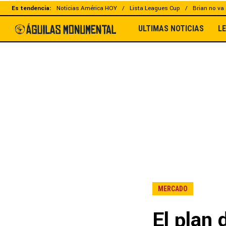
Es tendencia:
Noticias América HOY
Lista Leagues Cup
Brian no va 
ULTIMAS NOTICIAS
L
MERCADO
El plan