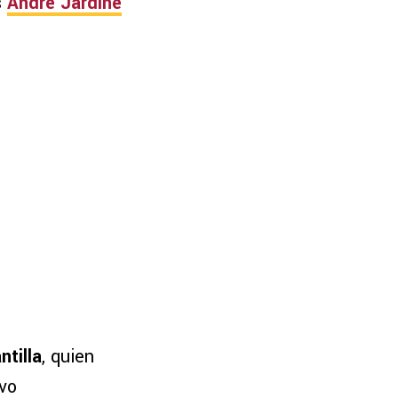
s
André Jardine
ntilla
, quien
vo