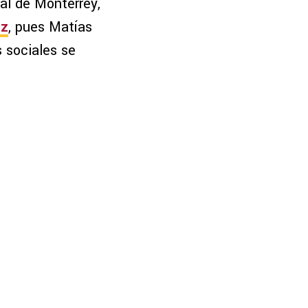
eral de Monterrey,
ez
, pues Matías
s sociales se