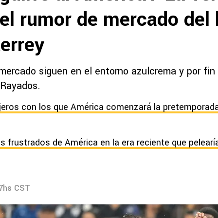
el rumor de mercado del l
errey
mercado siguen en el entorno azulcrema y por fin
e Rayados.
njeros con los que América comenzará la pretemporad
es frustrados de América en la era reciente que pelearí
57hs CST