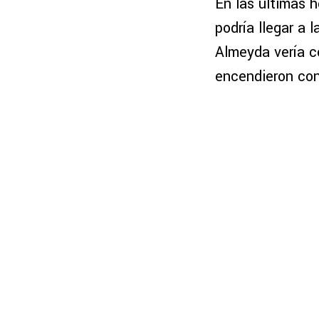
En las últimas 
podría llegar a
Almeyda vería c
encendieron co