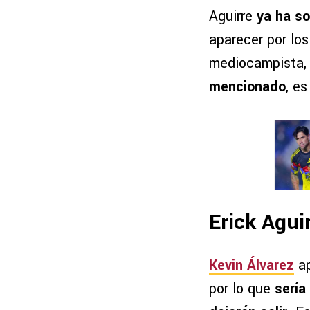
Aguirre
ya ha s
aparecer por los
mediocampista,
mencionado
, e
Erick Agui
Kevin Álvarez
ap
por lo que
sería