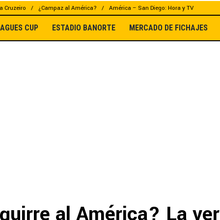
a Cruzeiro
¿Campaz al América?
América – San Diego: Hora y TV
EAGUES CUP
ESTADIO BANORTE
MERCADO DE FICHAJES
Aguirre al América? La ve