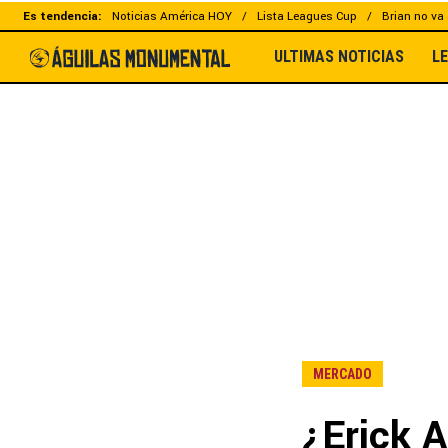
Es tendencia:
Noticias América HOY
Lista Leagues Cup
Brian no va 
ULTIMAS NOTICIAS
L
MERCADO
¿Erick 