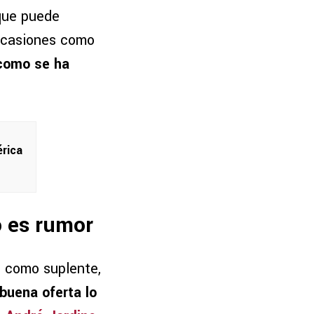
 que puede
 ocasiones como
 como se ha
érica
o es rumor
o como suplente,
buena oferta lo