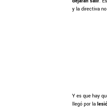
dejarán salir
. E
y la directiva n
Y es que hay qu
llegó por la
lesi