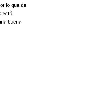
or lo que de
k está
 una buena