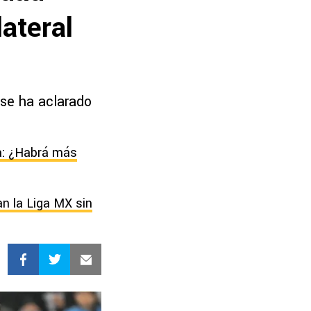
ateral
 se ha aclarado
a: ¿Habrá más
an la Liga MX sin