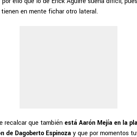
s por ello que lo de Erick Aguirre suena difícil, pue
o tienen en mente fichar otro lateral.
e recalcar que también
está Aarón Mejía en la pla
ón de Dagoberto Espinoza
y que por momentos tu