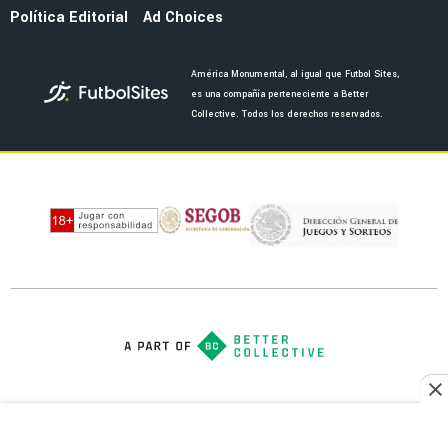
FUERZAS BÁSICAS
DT de América Sub-21 adelantó a la nueva
joya de las Águilas en categorías inferiores