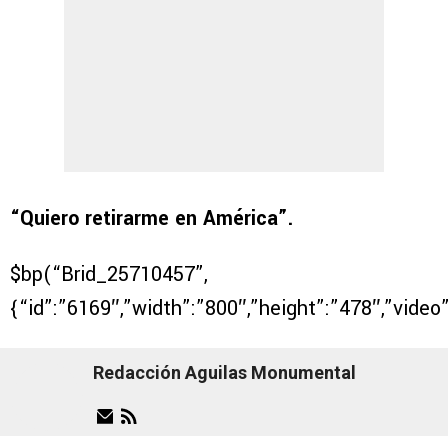
“Quiero retirarme en América”.
$bp(“Brid_25710457”,
{“id”:”6169″,”width”:”800″,”height”:”478″,”video
Redacción Aguilas Monumental