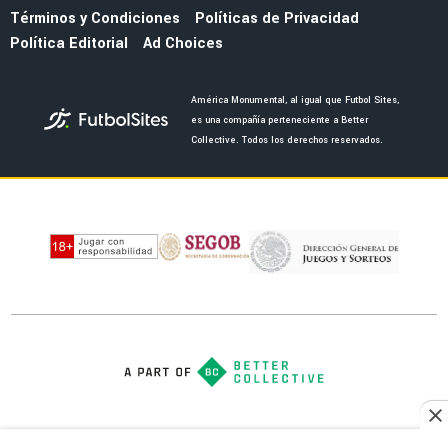
MERCADO
Jáminton Campaz guiña al América tras brillar
con Rosario Central: "Espero que..."