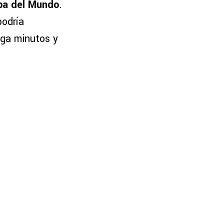
pa del Mundo
.
odría
nga minutos y