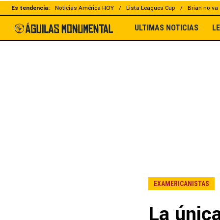
Es tendencia:
Noticias América HOY
Lista Leagues Cup
Brian no va 
ULTIMAS NOTICIAS
L
EXAMERICANISTAS
La únic