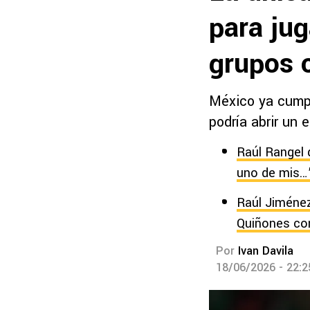
para jug
grupos 
México ya cumpl
podría abrir un 
Raúl Rangel 
uno de mis…
Raúl Jiménez
Quiñones co
Por
Ivan Davila
18/06/2026 - 22: