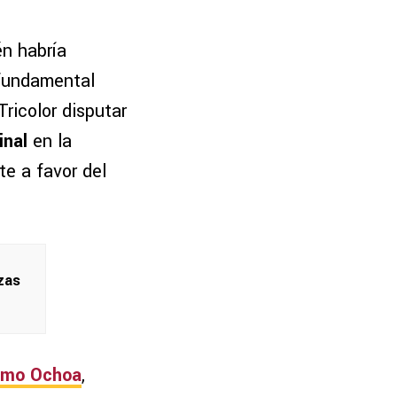
én habría
 fundamental
Tricolor disputar
inal
en la
te a favor del
zas
ermo Ochoa
,