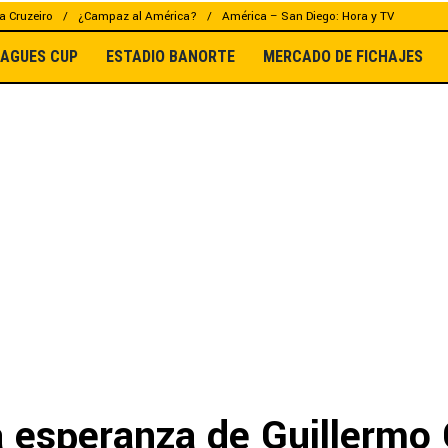
a Cruzeiro
¿Campaz al América?
América – San Diego: Hora y TV
EAGUES CUP
ESTADIO BANORTE
MERCADO DE FICHAJES
a esperanza de Guillermo