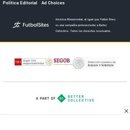
NOTICIAS
Al Qadisiya recibe como héroe a Julián
Quiñones tras el Mundialw