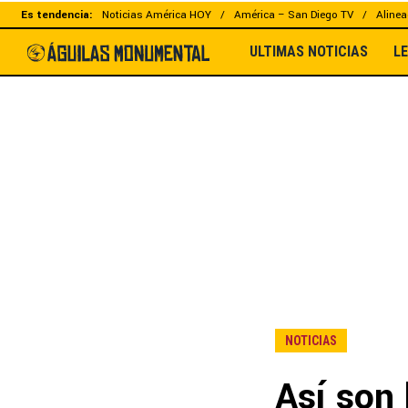
Es tendencia:
Noticias América HOY
América – San Diego TV
Alinea
ULTIMAS NOTICIAS
L
NOTICIAS
Así son 