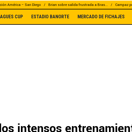
ción América – San Diego
Brian sobre salida frustrada a Bras...
Campaz pr
EAGUES CUP
ESTADIO BANORTE
MERCADO DE FICHAJES
los intensos entrenamien