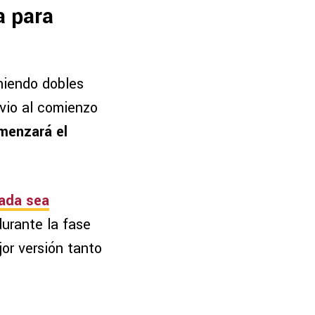
a para
niendo dobles
vio al comienzo
omenzará el
rada sea
durante la fase
or versión tanto