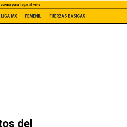
esiona para llegar al Ame
LIGA MX
FEMENIL
FUERZAS BÁSICAS
tos del