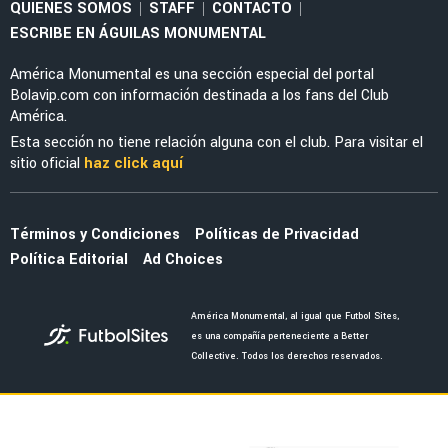
MERCADO
La salida de Brian del América abriría a dos
bombazos que pidió Guillermo Almada