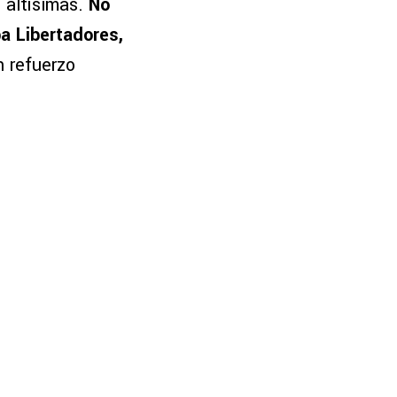
 altísimas.
No
a Libertadores,
n refuerzo