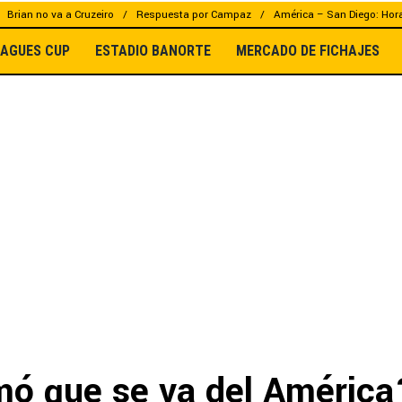
Brian no va a Cruzeiro
Respuesta por Campaz
América – San Diego: Hor
EAGUES CUP
ESTADIO BANORTE
MERCADO DE FICHAJES
mó que se va del América