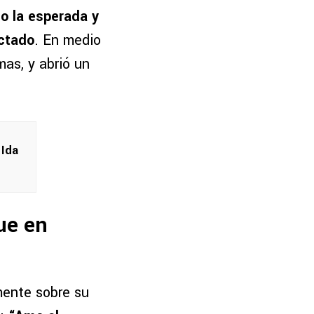
o la esperada y
ectado
. En medio
mas, y abrió un
 Ida
ue en
mente sobre su