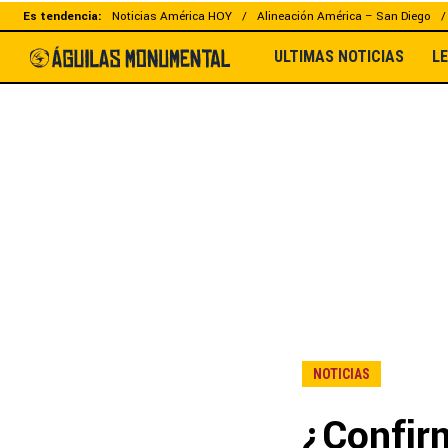
Es tendencia:
Noticias América HOY
Alineación América – San Diego
ULTIMAS NOTICIAS
L
NOTICIAS
¿Confir