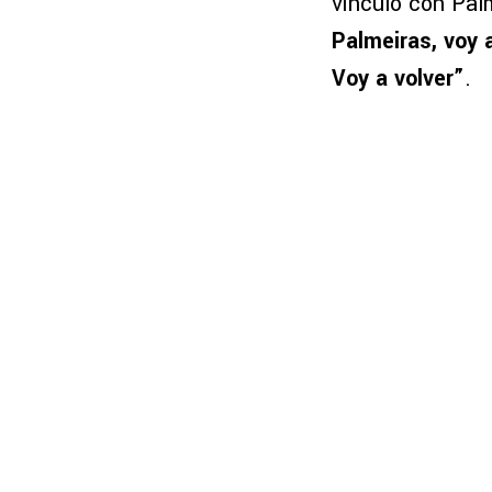
vínculo con Pal
Palmeiras, voy a
Voy a volver”
.