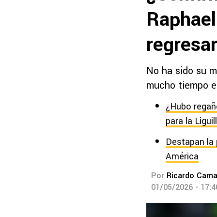
Raphael
regresa
No ha sido su m
mucho tiempo e
¿Hubo regaño
para la Liguil
Destapan la 
América
Por
Ricardo Cam
01/05/2026 - 17: