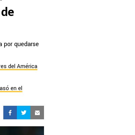
 de
ía por quedarse
res del América
casó en el