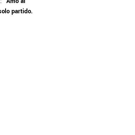
a:
“Amo al
olo partido.