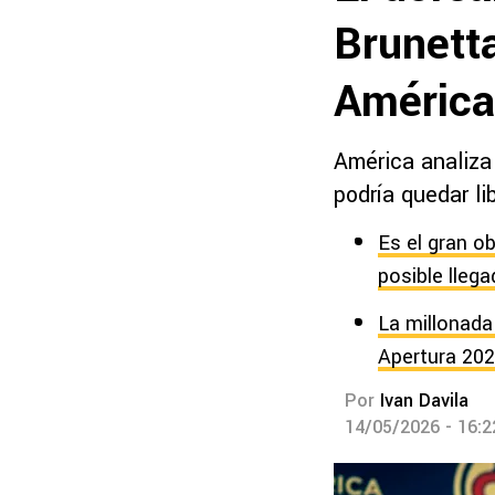
Brunett
América
América analiza
podría quedar li
Es el gran o
posible llega
La millonada
Apertura 20
Por
Ivan Davila
14/05/2026 - 16: