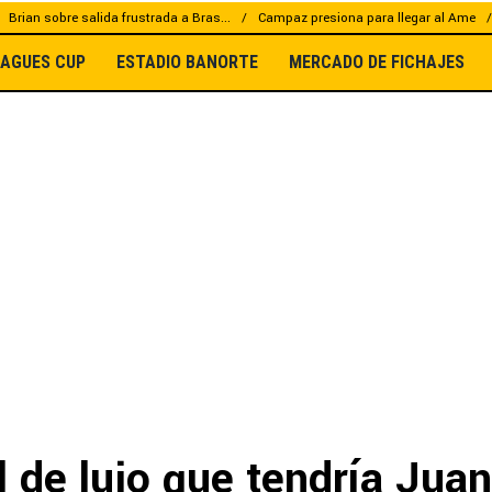
Brian sobre salida frustrada a Bras...
Campaz presiona para llegar al Ame
EAGUES CUP
ESTADIO BANORTE
MERCADO DE FICHAJES
l de lujo que tendría Juan