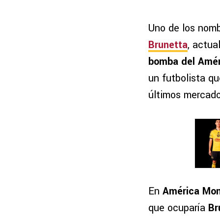
Uno de los nomb
Brunetta
, actua
bomba del Amér
un futbolista qu
últimos mercado
En
América Mo
que ocuparía
Br