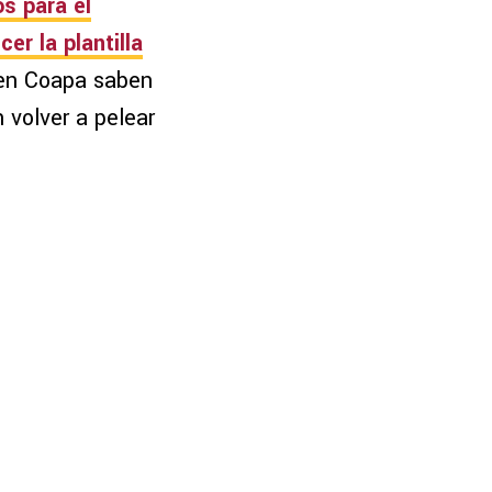
s para el
er la plantilla
 en Coapa saben
 volver a pelear