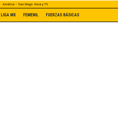
América – San Diego: Hora y TV
LIGA MX
FEMENIL
FUERZAS BÁSICAS