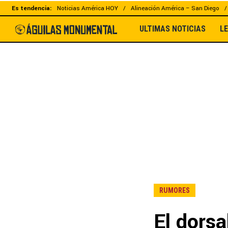
Es tendencia:
Noticias América HOY
Alineación América – San Diego
ULTIMAS NOTICIAS
L
RUMORES
El dorsa