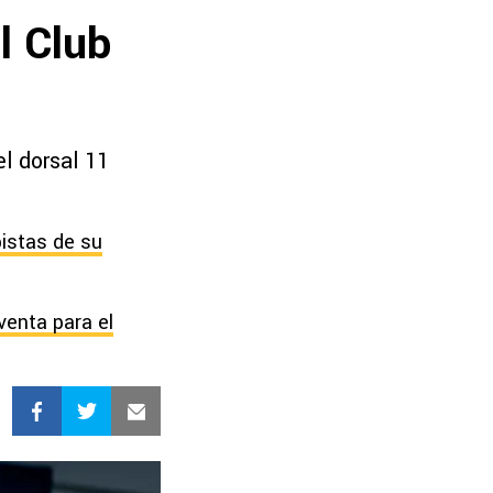
l Club
l dorsal 11
pistas de su
venta para el