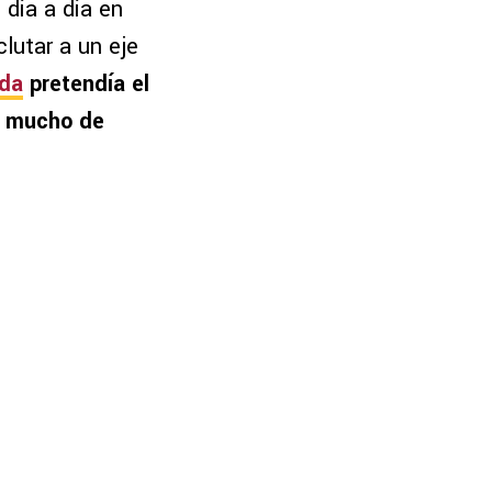
 día a día en
clutar a un eje
ada
pretendía el
ta mucho de