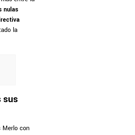
s nulas
rectiva
tado la
s sus
s Merlo con