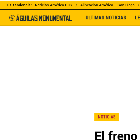
Es tendencia:
Noticias América HOY
Alineación América – San Diego
ULTIMAS NOTICIAS
L
NOTICIAS
El freno