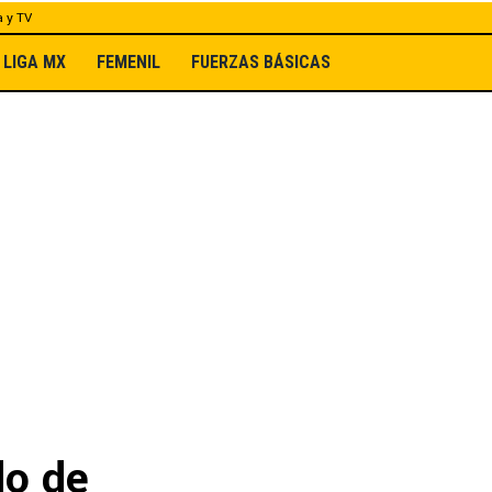
a y TV
LIGA MX
FEMENIL
FUERZAS BÁSICAS
do de