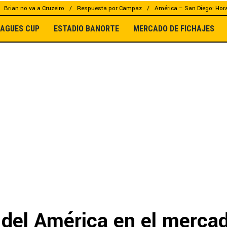
Brian no va a Cruzeiro
Respuesta por Campaz
América – San Diego: Hor
EAGUES CUP
ESTADIO BANORTE
MERCADO DE FICHAJES
 del América en el merca