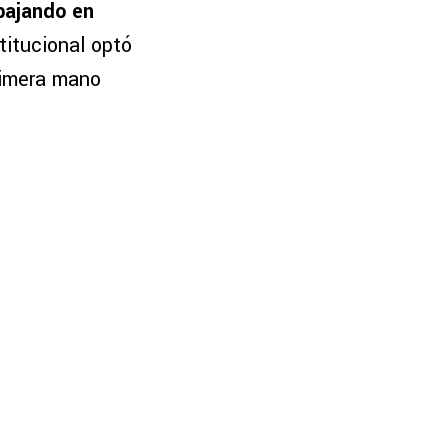
bajando en
titucional optó
rimera mano