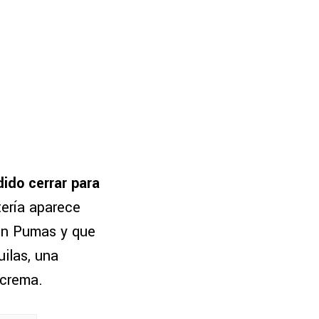
ido cerrar para
tería aparece
 en Pumas y que
ilas, una
lcrema.