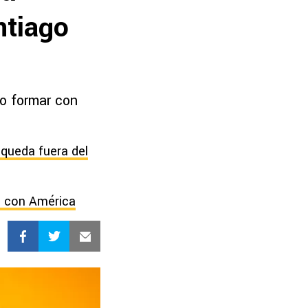
ntiago
do formar con
 queda fuera del
n con América