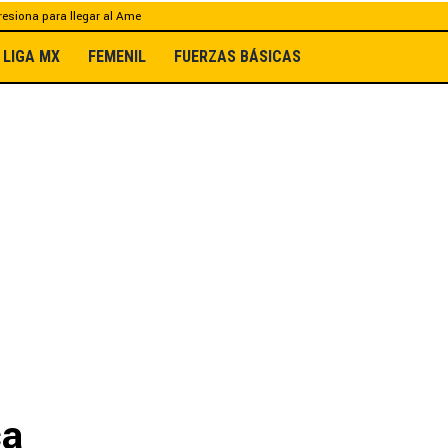
esiona para llegar al Ame
LIGA MX
FEMENIL
FUERZAS BÁSICAS
ca