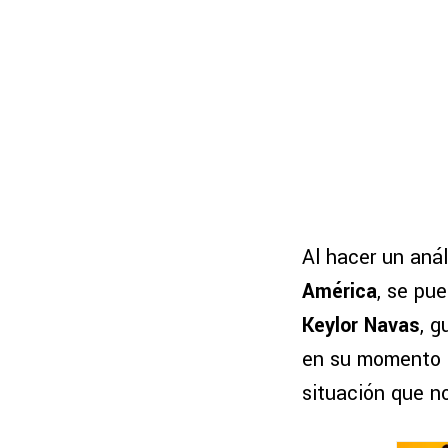
Al hacer un anál
América
, se pu
Keylor Navas
, 
en su momento l
situación que n