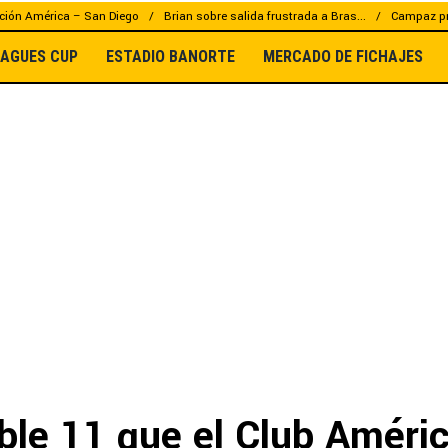
ción América – San Diego
Brian sobre salida frustrada a Bras...
Campaz pr
EAGUES CUP
ESTADIO BANORTE
MERCADO DE FICHAJES
ible 11 que el Club Améri