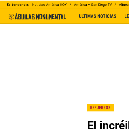
Es tendencia:
Noticias América HOY
América – San Diego TV
Alinea
ULTIMAS NOTICIAS
L
REFUERZOS
El incré