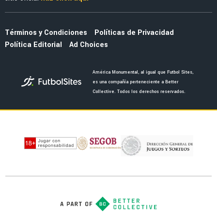
Julián Quiñones habló de su polémica salida
ante Inglaterra
NOTICIAS
La remodelación del Estadio Azteca provoca
crisis financiera en el América