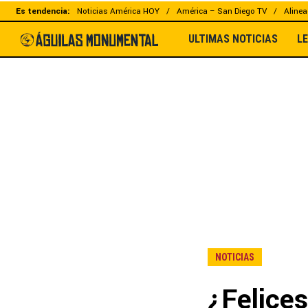
Es tendencia:
Noticias América HOY
América – San Diego TV
Alinea
ULTIMAS NOTICIAS
L
NOTICIAS
¿Felices