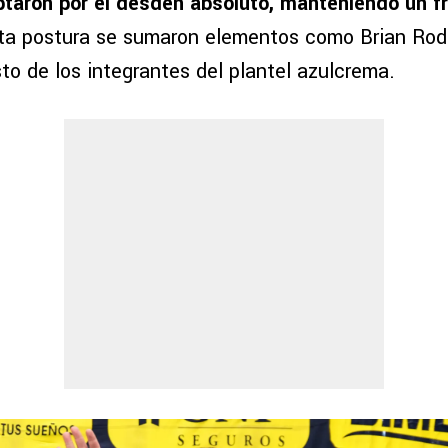
ptaron por el desdén absoluto, manteniendo un frí
sta postura se sumaron elementos como Brian Rodr
to de los integrantes del plantel azulcrema.