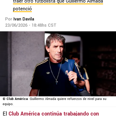
traer otro futbolista que Guillermo Almada
potenció
Por
Ivan Davila
23/06/2026 - 18:48hs CST
© Club América
Guillermo Almada quiere refuerzos de nivel para su
equipo.
El
Club América
continúa trabajando con