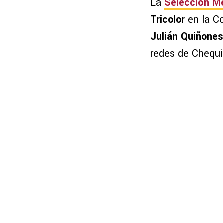
La
Selección M
Tricolor
en la C
Julián Quiñones
redes de Chequi