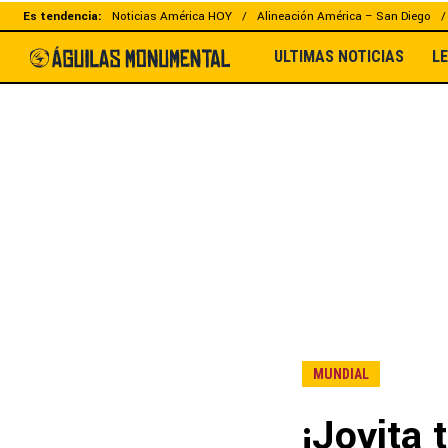
Es tendencia:
Noticias América HOY
Alineación América – San Diego
ULTIMAS NOTICIAS
L
MUNDIAL
¡Joyita 