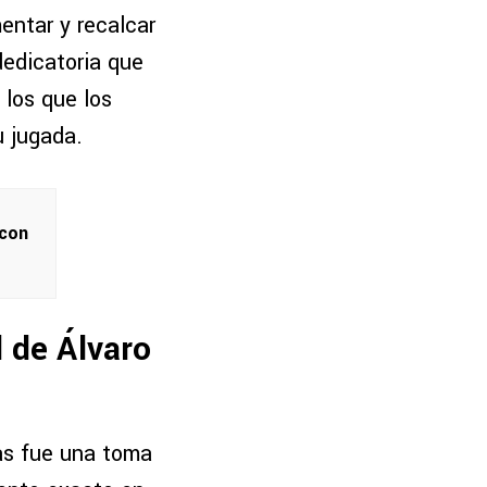
entar y recalcar
dedicatoria que
 los que los
u jugada.
 con
l de Álvaro
as fue una toma