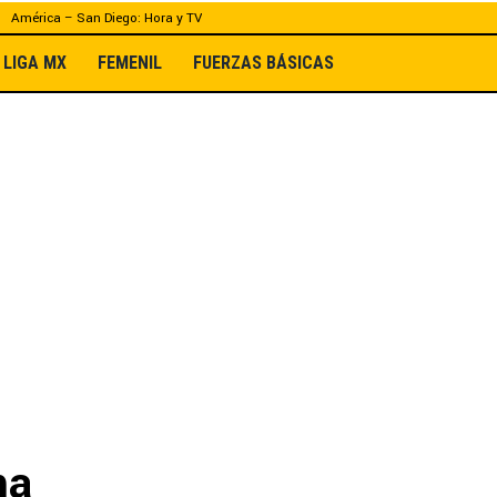
América – San Diego: Hora y TV
LIGA MX
FEMENIL
FUERZAS BÁSICAS
ma