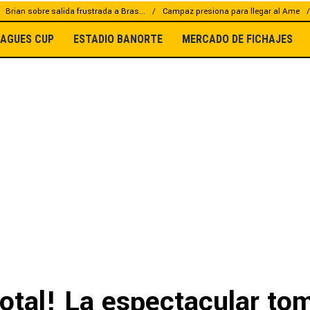
Brian sobre salida frustrada a Bras...
Campaz presiona para llegar al Ame
EAGUES CUP
ESTADIO BANORTE
MERCADO DE FICHAJES
total! La espectacular to