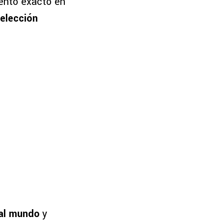
mento exacto en
elección
 al mundo
y