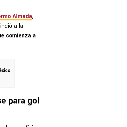
lermo Almada
,
indió a la
ue comienza a
éxico
se para gol