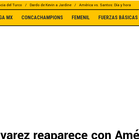
cia del Turco
Dardo de Kevin a Jardine
América vs. Santos: Día y hora
IGA MX
CONCACHAMPIONS
FEMENIL
FUERZAS BÁSICAS
lvarez reaparece con Amé