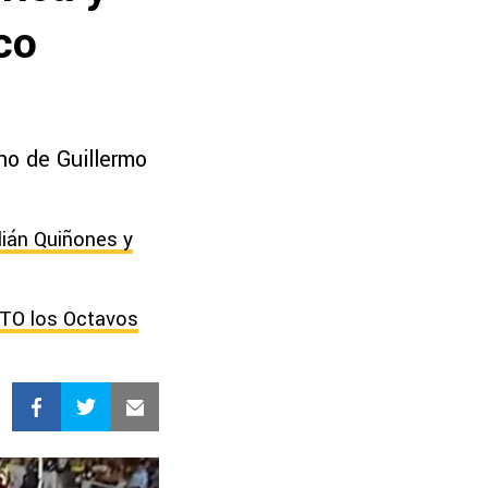
co
no de Guillermo
lián Quiñones y
CTO los Octavos