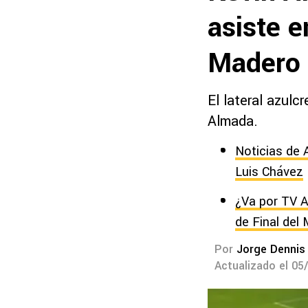
asiste 
Madero
El lateral azulc
Almada.
Noticias de 
Luis Chávez
¿Va por TV A
de Final del 
Por
Jorge Dennis
Actualizado el 05