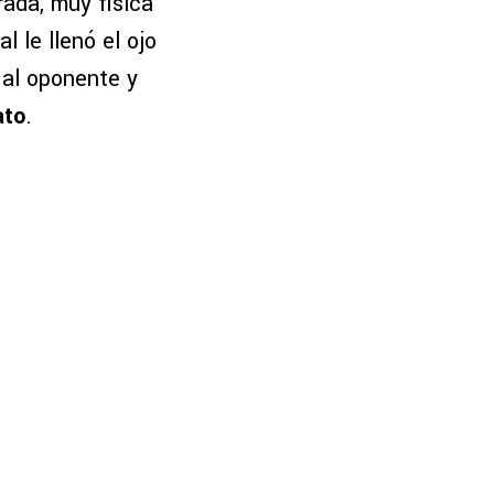
ada, muy física
ual le llenó el ojo
 al oponente y
ato
.