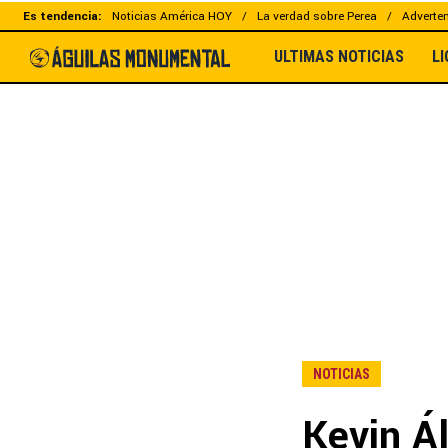
Es tendencia:
Noticias América HOY
La verdad sobre Perea
Adverten
ULTIMAS NOTICIAS
L
NOTICIAS
Kevin Á