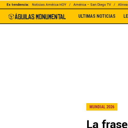
Es tendencia:
Noticias América HOY
América – San Diego TV
Alinea
ULTIMAS NOTICIAS
L
MUNDIAL 2026
La frase