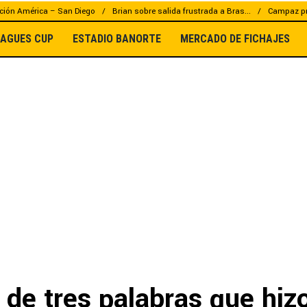
ción América – San Diego
Brian sobre salida frustrada a Bras...
Campaz pr
EAGUES CUP
ESTADIO BANORTE
MERCADO DE FICHAJES
 de tres palabras que hizo