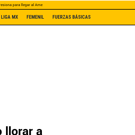
esiona para llegar al Ame
LIGA MX
FEMENIL
FUERZAS BÁSICAS
 llorar a