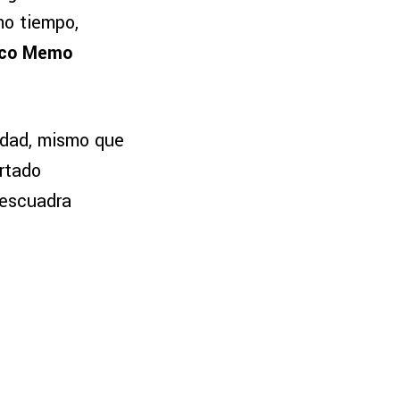
mo tiempo,
co Memo
idad, mismo que
ertado
 escuadra