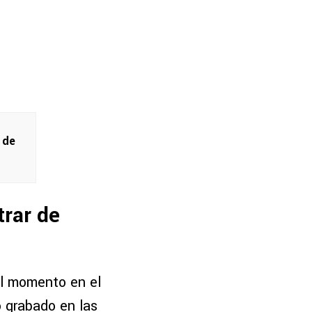
 de
trar de
el momento en el
 grabado en las