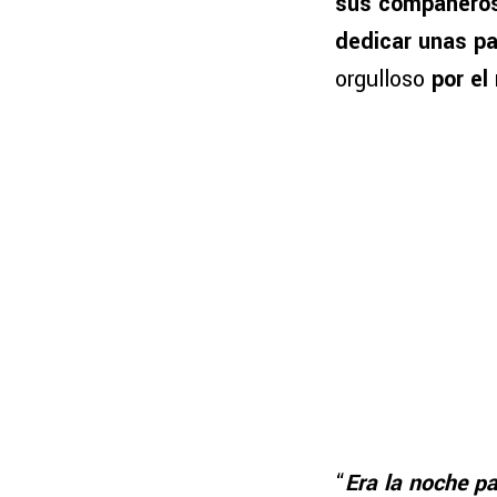
sus compañero
dedicar unas p
orgulloso
por el
“
Era la noche pa