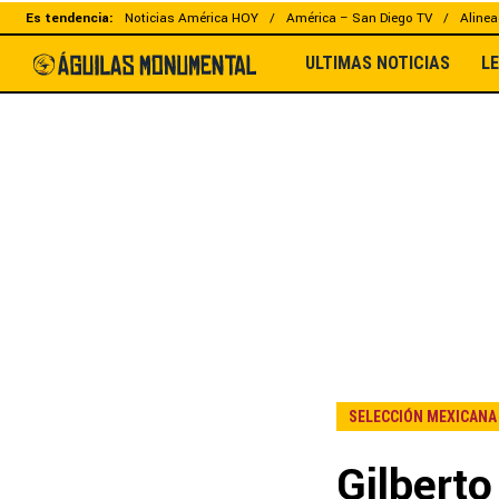
Es tendencia:
Noticias América HOY
América – San Diego TV
Alinea
ULTIMAS NOTICIAS
L
SELECCIÓN MEXICANA
Gilberto