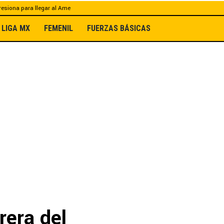
esiona para llegar al Ame
LIGA MX
FEMENIL
FUERZAS BÁSICAS
rera del