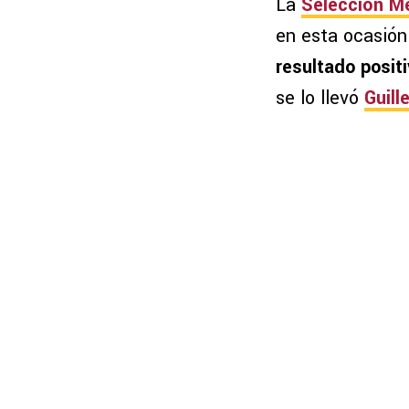
La
Selección M
en esta ocasión
resultado posit
se lo llevó
Guil