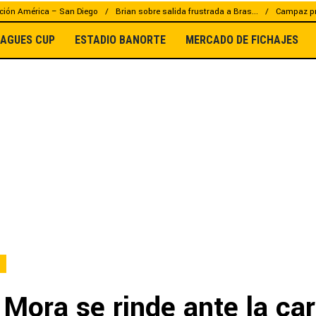
ción América – San Diego
Brian sobre salida frustrada a Bras...
Campaz pr
EAGUES CUP
ESTADIO BANORTE
MERCADO DE FICHAJES
 Mora se rinde ante la car