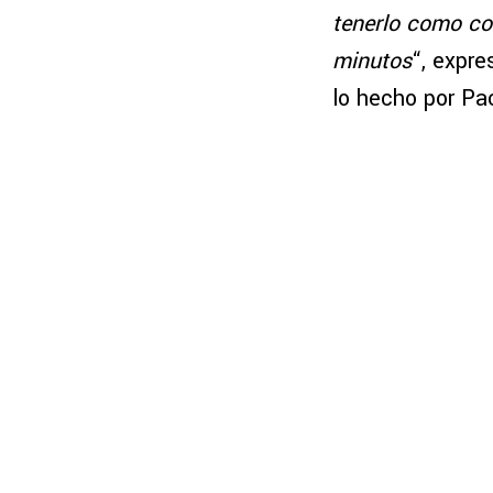
tenerlo como c
minutos
“, expr
lo hecho por P